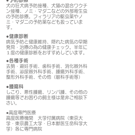
●予防診療
犬の狂犬病予防接種、犬猫の混合ワクチ
ン接種、ノミ・マダニなどの外部寄生虫
の予防診療。フィラリアの駆虫薬やノ
ミ・マダニの予防薬なども扱っていま
す。
●健康診断
病気予防と健康維持、隠れた病気の早期
発見・治療の為の健康チェック。半年に
１度の健康診断をおすすめしています。
●各種手術
去勢・避妊手術、歯科手術、消化器外科
手術、泌尿器外科手術、腫瘍外科手術、
整形外科手術、その他（眼科手術等）
●腫瘍科
しこり、悪性腫瘍、リンパ腫、その他の
腫瘍等でお困りの飼主様は是非ご相談下
さい。
●高度専門医療
高度医療機関 大学付属病院（東京大
学・東京農工大学・日本獣医生命科学大
学）各に専門病院