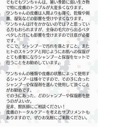
そもそもワンちゃんは、暑い季節に弱い生き物
で特に皮膚のトラブルが大変多くなります。
ワンちゃんの皮膚は人間よりも薄く、乾燥や刺
激、湿気などの影響を受けやすくなります。
ワンちゃんは汗をかかないのでは？と思ってい
る方もおられますが、
全身の毛穴から出るベタ
ベタした汗にも影響を受けますので注意が必要
です。
そこで、
シャンプーで汚れを落とすこと、また
ヒトのスキンケアと同じようにお肌への保湿が
とても重要になりシャンプーと保湿をセットで
行うことをお勧めしています。
ワンちゃんの種類や皮膚の状態によって使用す
るシャンプーは様々ですので、その子に合った
シャンプーや保湿剤を選んで使用して頂くこと
がお勧めです。
その子にあった、どのシャンプーや保湿剤を使
うのがよいか。
是非、獣医師にご相談ください！
皮膚のト－タルケア－を考えたサプリメントも
ありますので、ぜひお気軽にご来院ください。