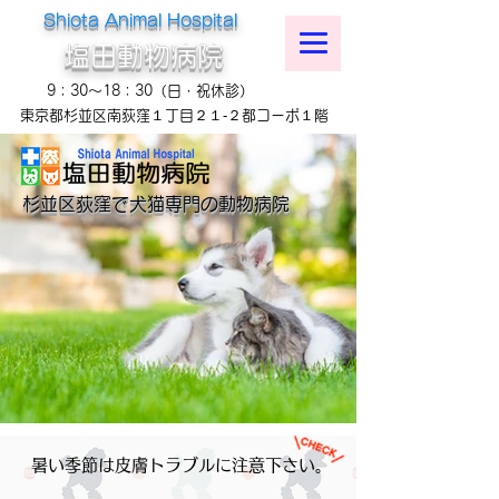
Shiota Animal Hospital
​塩田動物病院
​9：30～18：30（日・祝休診）
東京都杉並区南荻窪１丁目２１‐２都コーポ１階
杉並区荻窪で​犬猫専門の動物病院
暑い季節は皮膚トラブルに注意下さい。