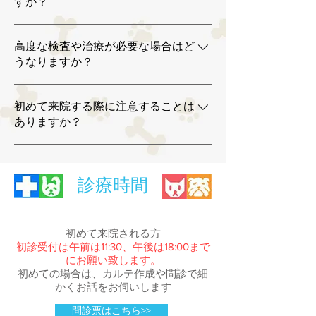
すか？
予防診療を行っています。 また、病気の予
防や早期発見を目的とした健康診断も実施し
食欲不振、下痢、嘔吐、咳などの消化器症状
ており、半年に1度の健康診断を推奨してい
高度な検査や治療が必要な場合はど
や呼吸器症状、皮膚や耳のトラブルなど、犬
ます。
うなりますか？
猫に多く見られる一般的な症状について診療
を行っています。 「少し様子がおかしい」
はい、まずはご相談ください。当院では「腫
と感じた段階での相談にも対応しています。
初めて来院する際に注意することは
瘍科」の相談に対応しており、しこりや悪性
ありますか？
腫瘍、リンパ腫などでお困りの飼主様はご相
談いただけます。また、必要に応じて高度医
はい、まずはご相談ください。当院では「腫
療機関（大学付属病院：東京大学・東京農工
瘍科」の相談に対応しており、しこりや悪性
大学・日本獣医生命科学大学）などの専門病
診療時間
腫瘍、リンパ腫などでお困りの飼主様はご相
院と連携する体制があります。
談いただけます。また、必要に応じて高度医
療機関（大学付属病院：東京大学・東京農工
初めて来院される方
大学・日本獣医生命科学大学）などの専門病
初診受付は午前は11:30、午後は18:00まで
院と連携する体制があります。
にお願い致します。
初めての場合は、カルテ作成や問診で細
かくお話をお伺いします
問診票はこちら>>