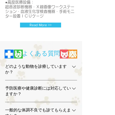
●高度医療設備：
超音波診断機器・Ｘ線画像ワークステー
ション・血液生化学検査機器・手術モニ
ター設置ＩＣＵケ－ジ
Read More >>
よくある質問
どのような動物を診療しています
か？
塩田動物病院では、診療対象動物を犬・猫に
予防医療や健康診断には対応してい
限定し、一般診療や予防診療、各種手術など
ますか？
を行っています。犬猫に特化することで、日
常的な体調管理から病気の早期発見まで、継
犬の狂犬病予防接種や、犬猫の混合ワクチン
続的な診療を行える体制を整えています。
一般的な体調不良でも診てもらえま
接種、フィラリア・ノミ・マダニ予防などの