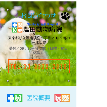
お問い合わせ
東京都杉並区南荻窪１丁目２１‐２都コ
ーポ１階
受付／​09：30～18：30（日曜・祝日
休診）
TEL:03-3332-2310
​医院概要